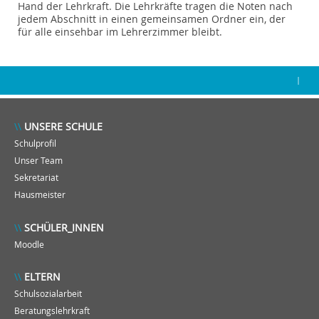
Hand der Lehrkraft. Die Lehrkräfte tragen die Noten nach
jedem Abschnitt in einen gemeinsamen Ordner ein, der
für alle einsehbar im Lehrerzimmer bleibt.
|
UNSERE SCHULE
Schulprofil
Unser Team
Sekretariat
Hausmeister
SCHÜLER_INNEN
Moodle
ELTERN
Schulsozialarbeit
Beratungslehrkraft