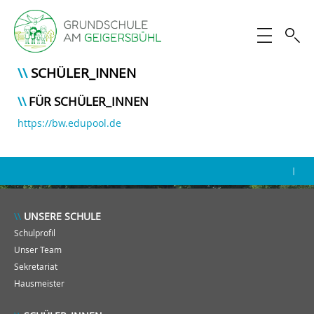
SCHÜLER_INNEN
FÜR SCHÜLER_INNEN
https://bw.edupool.de
|
UNSERE SCHULE
Schulprofil
Unser Team
Sekretariat
Hausmeister